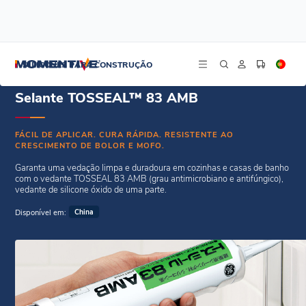
/
/
Início
Selantes Weatherseal
Selante TOSSEAL™ 83 AMB
SILICONES PARA CONSTRUÇÃO
Selante TOSSEAL™ 83 AMB
FÁCIL DE APLICAR. CURA RÁPIDA. RESISTENTE AO
CRESCIMENTO DE BOLOR E MOFO.
Garanta uma vedação limpa e duradoura em cozinhas e casas de banho
com o vedante TOSSEAL 83 AMB (grau antimicrobiano e antifúngico),
vedante de silicone óxido de uma parte.
Disponível em:
China