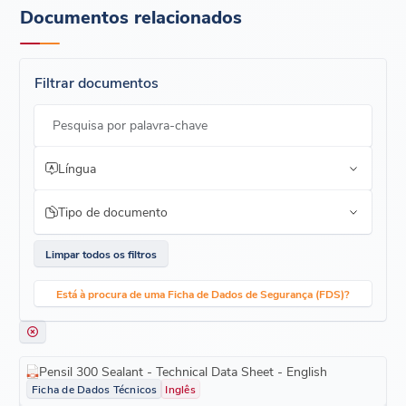
Aderência sem cartilha aos materiais de construção mais
Cartuchos de 300 ml
Documentos relacionados
comuns
20-30 minutos de tempo de trabalho
Filtrar documentos
Pesquisa por palavra-chave
Língua
Tipo de documento
Limpar todos os filtros
Está à procura de uma Ficha de Dados de Segurança (FDS)?
Pensil 300 Sealant - Technical Data Sheet - English
Ficha de Dados Técnicos
Inglês