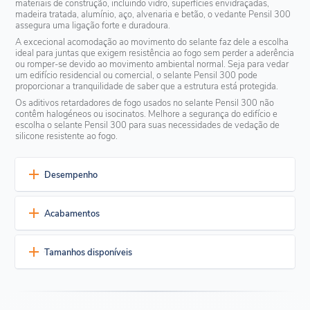
materiais de construção, incluindo vidro, superfícies envidraçadas,
madeira tratada, alumínio, aço, alvenaria e betão, o vedante Pensil 300
assegura uma ligação forte e duradoura.
A excecional acomodação ao movimento do selante faz dele a escolha
ideal para juntas que exigem resistência ao fogo sem perder a aderência
ou romper-se devido ao movimento ambiental normal. Seja para vedar
um edifício residencial ou comercial, o selante Pensil 300 pode
proporcionar a tranquilidade de saber que a estrutura está protegida.
Os aditivos retardadores de fogo usados no selante Pensil 300 não
contêm halogéneos ou isocinatos. Melhore a segurança do edifício e
escolha o selante Pensil 300 para suas necessidades de vedação de
silicone resistente ao fogo.
Desempenho
Versatilidade excepcional
Acabamentos
Compatível com uma vasta gama de substratos e
acabamentos
Actualmente disponível em 4 cores padrão.
Alta capacidade de movimento
Tamanhos disponíveis
Durabilidade a longo prazo
Branco
Preto
Cinzento Alumínio
Rápido e fácil de aplicar
Actualmente disponível em:
Não é necessário misturar e é fácil de usar
tambores de 265kg (584lbs)