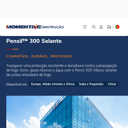
/
/
Início
Selantes Weatherseal
Pensil™ 300 Selante
SILICONES PARA CONSTRUÇÃO
Pensil™ 300 Selante
COMPATÍVEL. DURÁVEL. PROTEGIDO.
Assegurar uma protecção resistente e duradoura contra a propagação
do fogo, fumo, gases tóxicos e água com o Pensil 300 Alkoxy selante
de juntas retardador de fogo.
Disponível em:
Europa, Médio Oriente e África
Índia e Paquistão
China