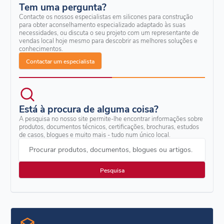
Tem uma pergunta?
Contacte os nossos especialistas em silicones para construção
para obter aconselhamento especializado adaptado às suas
necessidades, ou discuta o seu projeto com um representante de
vendas local hoje mesmo para descobrir as melhores soluções e
conhecimentos.
Contactar um especialista
Está à procura de alguma coisa?
A pesquisa no nosso site permite-lhe encontrar informações sobre
produtos, documentos técnicos, certificações, brochuras, estudos
de casos, blogues e muito mais - tudo num único local.
Procurar produtos, documentos, blogues ou artigos.