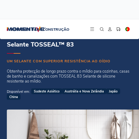
/
/
Início
Selantes Weatherseal
Selante TOSSEAL™ 83
SILICONES PARA CONSTRUÇÃO
Selante TOSSEAL™ 83
UM SELANTE COM SUPERIOR RESISTÊNCIA AO OÍDIO
Obtenha protecção de longo prazo contra o míldio para cozinhas, casas
de banho e canalizações com TOSSEAL 83 Selante de silicone
resistente ao míldio.
Disponível em:
Sudeste Asiático
Austrália e Nova Zelândia
Japão
China