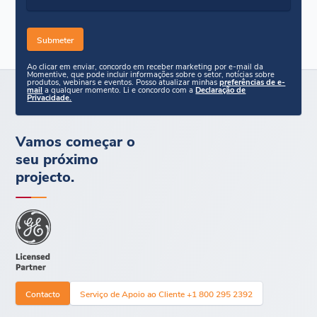
Ao clicar em enviar, concordo em receber marketing por e-mail da
Momentive, que pode incluir informações sobre o setor, notícias sobre
produtos, webinars e eventos. Posso atualizar minhas
preferências de e-
mail
a qualquer momento. Li e concordo com a
Declaração de
Privacidade.
Vamos começar o
seu próximo
projecto.
Contacto
Serviço de Apoio ao Cliente +1 800 295 2392