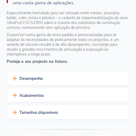
uma vasta gama de aplicações.
Especialmente formulado para ser utilizado entre metais, alvenaria,
betão, vidro, tintas e plástico - o vedante de impermeabilização da série
UltraPruf II SCS2900 adere à maioria dos substratos de construção
comuns, normalmente sem aplicação de primário.
Disponível numa gama de cores padrão e personalizadas para se
adaptar às necessidades de praticamente todos os projectos, é um
selante de silicone versátil e de alto desempenho, concebido para
resistir a grandes movimentos de articulação e exposição às
intempéries a longo prazo.
Proteja o seu projecto no futuro.
Desempenho
Aplicação fácil
Acabamentos
Viscosidade melhorada para uma fácil colocação do selante e
consistência das ferramentas de fixação
Disponível em 7 cores padrão e cores personalizadas
±50% de capacidade de união, baixa tensão sobre a ligação
Tamanhos disponíveis
Boa aderência ao alumínio anodizado, ao aço carbono, ao
Branco
Preto
Pedra calcária
Cinzento Alumínio
vidro, às placas de acrílico, às placas de policarbonato e
a
O vedante de silicone à prova de intempéries UltraPruf II
outros
substratos
de construção‍
Branco pré-fabricado
Cinzento Claro
Bronze
SCS2900 está disponível em 10,1 fl.oz. (299 ml) cartuchos de
‍Compatível com
a estética