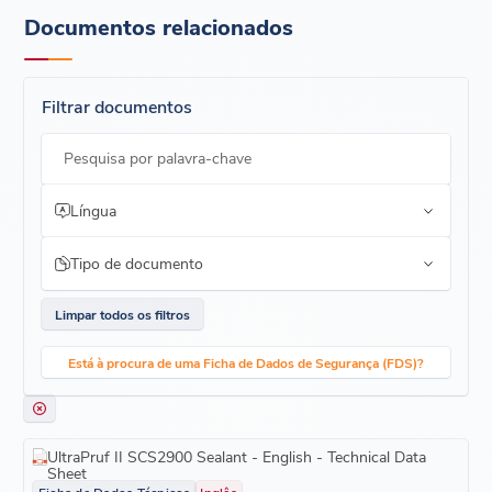
calafetagem de plástico embalados em caixas de 24 unidades e
19,9 fl.oz. Salsichas (5915ml) embaladas em caixas de 12
Documentos relacionados
Acabamento com pouco brilho para complementar e
unidades.
combinar com outros componentes
Filtrar documentos
Pesquisa por palavra-chave
Língua
Tipo de documento
Limpar todos os filtros
Está à procura de uma Ficha de Dados de Segurança (FDS)?
UltraPruf II SCS2900 Sealant - English - Technical Data
Sheet
Ficha de Dados Técnicos
Inglês