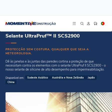
/
/
Início
Selantes Weatherseal
Selante UltraPruf™ II SCS2900
SILICONES PARA CONSTRUÇÃO
Selante UltraPruf™ II SCS2900
PROTECÇÃO SEM COSTURA, QUALQUER QUE SEJA A
METEOROLOGIA.
Dê às janelas e às juntas das paredes cortina a proteção de que
necessitam contra os elementos com o selante UltraPruf II SCS2900 - o
nosso selante de silicone de alto desempenho para impermeabilização.
Disponível em:
Sudeste Asiático
Austrália e Nova Zelândia
Japão
China