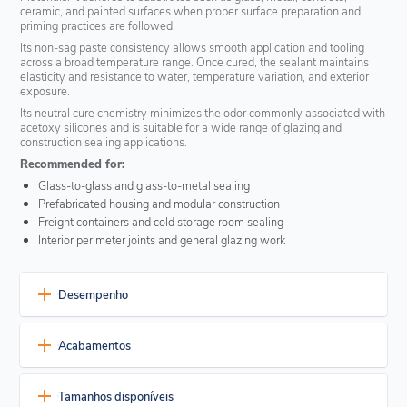
ceramic, and painted surfaces when proper surface preparation and
priming practices are followed.
Its non-sag paste consistency allows smooth application and tooling
across a broad temperature range. Once cured, the sealant maintains
elasticity and resistance to water, temperature variation, and exterior
exposure.
Its neutral cure chemistry minimizes the odor commonly associated with
acetoxy silicones and is suitable for a wide range of glazing and
construction sealing applications.
Recommended for:
Glass-to-glass and glass-to-metal sealing
Prefabricated housing and modular construction
Freight containers and cold storage room sealing
Interior perimeter joints and general glazing work
Desempenho
Aplicação e manuseamento
Acabamentos
One-part formulation – Ready to use with standard
dispensing equipment
GlasSil one part neutral cure silicone sealant is available in:
Neutral (ketoxime) cure – Lower odor during application
Tamanhos disponíveis
compared with acetoxy systems