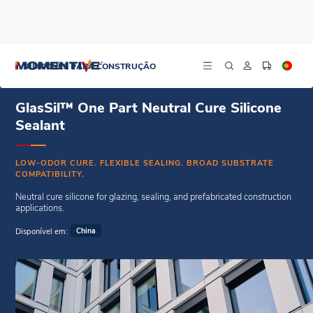
/
/
Início
Selantes Weatherseal
GlasSil™ One Part Neutral Cure Silicone Sealant
SILICONES PARA CONSTRUÇÃO
GlasSil™ One Part Neutral Cure Silicone
Sealant
LOW-ODOR CURE. FLEXIBLE SEALING. BROAD SUBSTRATE
COMPATIBILITY.
Neutral cure silicone for glazing, sealing, and prefabricated construction
applications.
Disponível em:
China