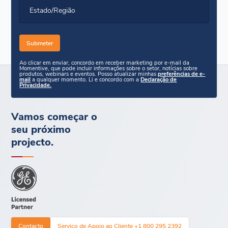
Estado/Região
Ao clicar em enviar, concordo em receber marketing por e-mail da
Momentive, que pode incluir informações sobre o setor, notícias sobre
produtos, webinars e eventos. Posso atualizar minhas
preferências de e-
mail
a qualquer momento. Li e concordo com a
Declaração de
Privacidade.
Vamos começar o
seu próximo
projecto.
Contacto
Serviço de Apoio ao Cliente +1 800 295 2392