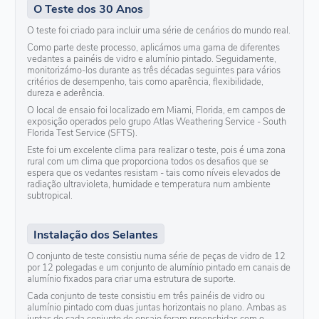
O Teste dos 30 Anos
O teste foi criado para incluir uma série de cenários do mundo real.
Como parte deste processo, aplicámos uma gama de diferentes
vedantes a painéis de vidro e alumínio pintado. Seguidamente,
monitorizámo-los durante as três décadas seguintes para vários
critérios de desempenho, tais como aparência, flexibilidade,
dureza e aderência.
O local de ensaio foi localizado em Miami, Florida, em campos de
exposição operados pelo grupo Atlas Weathering Service - South
Florida Test Service (SFTS).
Este foi um excelente clima para realizar o teste, pois é uma zona
rural com um clima que proporciona todos os desafios que se
espera que os vedantes resistam - tais como níveis elevados de
radiação ultravioleta, humidade e temperatura num ambiente
subtropical.
Instalação dos Selantes
O conjunto de teste consistiu numa série de peças de vidro de 12
por 12 polegadas e um conjunto de alumínio pintado em canais de
alumínio fixados para criar uma estrutura de suporte.
Cada conjunto de teste consistiu em três painéis de vidro ou
alumínio pintado com duas juntas horizontais no plano. Ambas as
juntas de cada conjunto de ensaio foram preenchidas com o