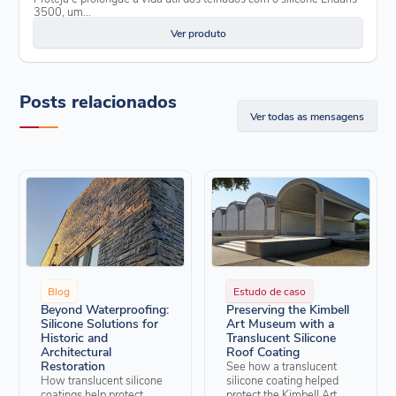
3500, um...
Ver produto
Posts relacionados
Ver todas as mensagens
Blog
Estudo de caso
Beyond Waterproofing:
Preserving the Kimbell
Silicone Solutions for
Art Museum with a
Historic and
Translucent Silicone
Architectural
Roof Coating
Restoration
See how a translucent
How translucent silicone
silicone coating helped
coatings help protect
protect the Kimbell Art