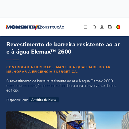
/
/
Início
Revestimentos de Barreiras de Ar e Água
Revestimento de barreira resistente ao ar e à água Elemax™ 2600
SILICONES PARA CONSTRUÇÃO
Revestimento de barreira resistente ao ar
e à água Elemax™ 2600
CONTROLAR A HUMIDADE. MANTER A QUALIDADE DO AR.
MELHORAR A EFICIÊNCIA ENERGÉTICA.
O revestimento de barreira resistente ao ar e à água Elemax 2600
oferece uma proteção perfeita e duradoura para a envolvente do seu
edifício.
Disponível em:
América do Norte