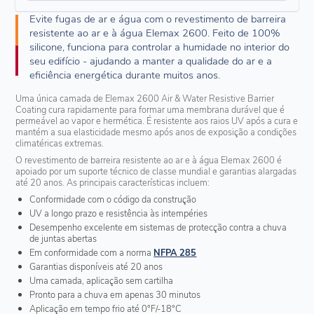
Evite fugas de ar e água com o revestimento de barreira
resistente ao ar e à água Elemax 2600. Feito de 100%
silicone, funciona para controlar a humidade no interior do
seu edifício - ajudando a manter a qualidade do ar e a
eficiência energética durante muitos anos.
Uma única camada de Elemax 2600 Air & Water Resistive Barrier
Coating cura rapidamente para formar uma membrana durável que é
permeável ao vapor e hermética. É resistente aos raios UV após a cura e
mantém a sua elasticidade mesmo após anos de exposição a condições
climatéricas extremas.
O revestimento de barreira resistente ao ar e à água Elemax 2600 é
apoiado por um suporte técnico de classe mundial e garantias alargadas
até 20 anos. As principais características incluem:
Conformidade com o código da construção
UV a longo prazo e resistência às intempéries
Desempenho excelente em sistemas de protecção contra a chuva
de juntas abertas
Em conformidade com a norma
NFPA 285
Garantias disponíveis até 20 anos
Uma camada, aplicação sem cartilha
Pronto para a chuva em apenas 30 minutos
Aplicação em tempo frio até 0°F/-18°C