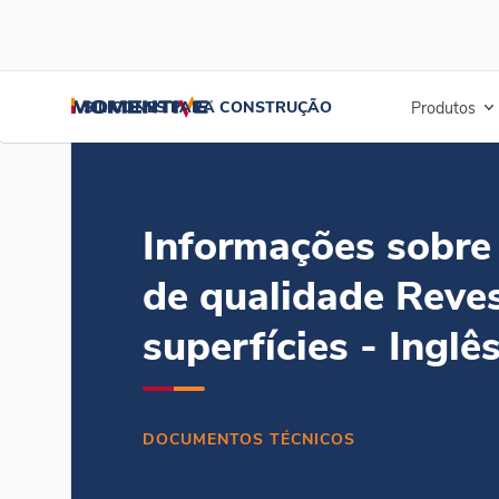
/
/
/
Início
Recursos
Centro de Documentos
Informações sobre o co
SILICONES PARA CONSTRUÇÃO
Produtos
Informações sobre 
de qualidade Reve
superfícies - Inglê
DOCUMENTOS TÉCNICOS