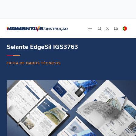
/
/
/
Início
Recursos
Centro de Documentos
Selante EdgeSil IGS3763 - Inglês - Ficha técnica
SILICONES PARA CONSTRUÇÃO
Selante EdgeSil IGS3763
FICHA DE DADOS TÉCNICOS