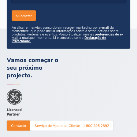
Ao clicar em enviar, concordo em receber marketing por e-mail da
Momentive, que pode incluir informações sobre o setor, notícias sobre
produtos, webinars e eventos. Posso atualizar minhas
preferências de e-
mail
a qualquer momento. Li e concordo com a
Declaração de
Privacidade.
Vamos começar o
seu próximo
projecto.
Contacto
Serviço de Apoio ao Cliente +1 800 295 2392