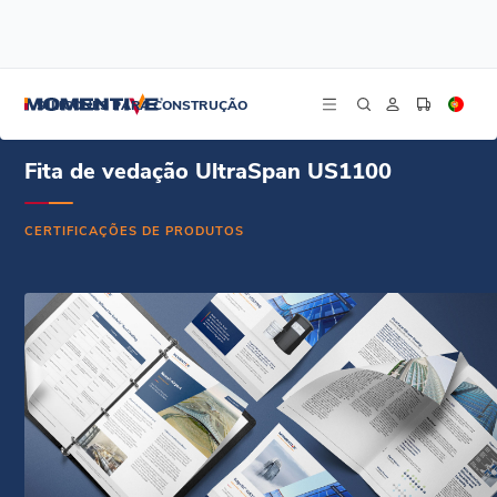
/
/
/
Início
Recursos
Centro de Documentos
UltraSpan US1100 Weatherstrip - Certificado do produto - Inglês
SILICONES PARA CONSTRUÇÃO
Fita de vedação UltraSpan US1100
CERTIFICAÇÕES DE PRODUTOS